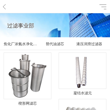
过滤事业部
焦化厂浓氨水净化设备
替代油滤芯
液压润滑过滤器
凝结水滤元
楔形网滤芯